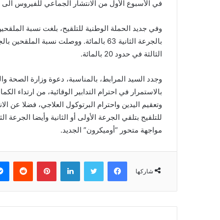
في الأسبوع الأول من الانتشار الجماعي للفيروس الى 27 حالة في الأسبوع الأخير.
الثالثة في حدود 20 بالمائة.
وجدد السيد المرابط، بالمناسبة، دعوة وزارة الصحة وال
بالاستمرار في احترام التدابير الوقائية، من ارتداء الك
وتعقيم اليدين واحترام البرتوكول العلاجي، فضلا عن الا
للتلقيح بتلقي الجرعة الأولى أو الثانية وأيضا الجرعة ا
مواجهة متحور “أوميكرون” الجديد.
فيسبوك
تويتر
لينكدإن
بينتيريست
‏Reddit
شاركها