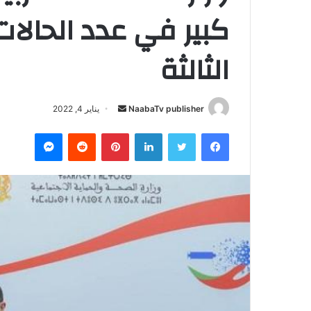
كبير في عدد الحالا
الثالثة
NaabaTv publisher
أ
يناير 4, 2022
ر
فيسبوك
تويتر
لينكدإن
بينتيريست
‏Reddit
ماسنجر
س
ل
ب
ر
ي
د
ا
إ
ل
ك
ت