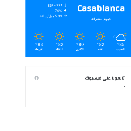
Casablanca
85º - 77º
74%
5.99 ميل/ساعة
غيوم متفرقة
83
82
80
82
85
℉
℉
℉
℉
℉
السبت
الأحد
الأثنين
الثلاثاء
الأربعاء
تابعونا على فيسبوك