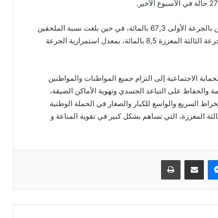
وفي جديد الحملة الوطنية للتلقيح، بلغت نسبة الملقحين بالجرعة الأولى 67,3 بالمائة، في حين بلغت نسبة الملحقين
بالجرعة الثانية 63 بالمائة. ووصلت نسبة الملقحين بالجرعة الثالثة المعززة 8,5 بالمائة، بمعدل استمرارية الجرعة
حماية الاجتماعية إلى التزام جميع المواطنات والمواطنين
مامة والحفاظ على التباعد الجسدي وتهوية الأماكن الضيقة،
نخراط السريع والواسع للكبار والصغار في الحملة الوطنية
لثالثة المعززة، التي تساهم بشكل كبير في تقوية المناعة و
ماسنجر
مشاركة عبر البريد
طباعة