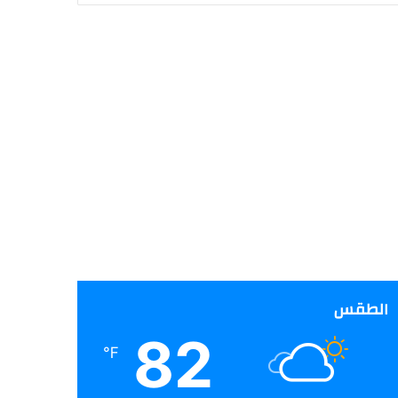
الطقس
82
℉