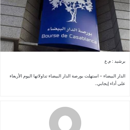
ر
ي
د
ا
إ
ل
ك
ت
ر
برشيد : م.ع
و
ن
الدار البيضاء – استهلت بورصة الدار البيضاء تداولاتها اليوم الأربعاء
ي
على أداء إيجابي..
ا