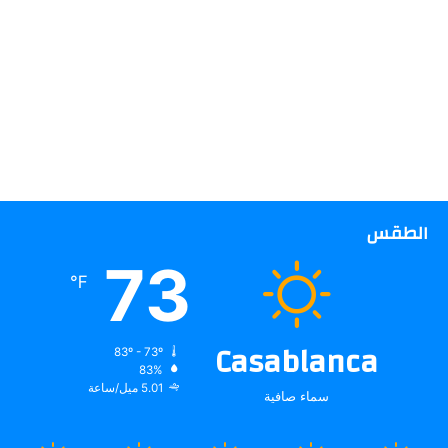
الطقس
73
℉
Casablanca
83º - 73º
83%
5.01 ميل/ساعة
سماء صافية