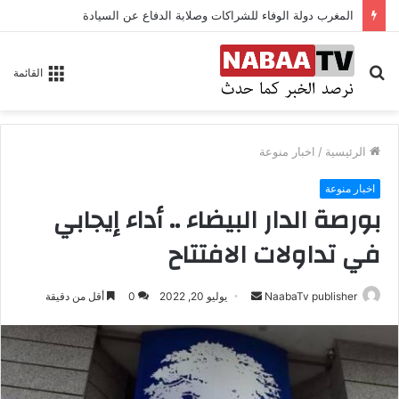
المغرب دولة الوفاء للشراكات وصلابة الدفاع عن السيادة
بحث
القائمة
عن
الرئيسية
/
اخبار منوعة
اخبار منوعة
بورصة الدار البيضاء .. أداء إيجابي
في تداولات الافتتاح
NaabaTv publisher
أ
يوليو 20, 2022
0
أقل من دقيقة
ر
س
ل
ب