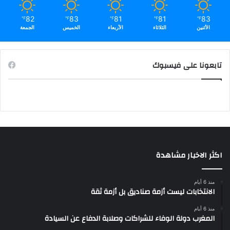
82
83
81
81
83
℉
℉
℉
℉
℉
الأثنين
الثلاثاء
الأربعاء
الخميس
الجمعة
تابعونا على فيسبوك
اكثر الاخبار مشاهدة
منذ 6 أيام
الانتخابات ليست أزمة صناديق بل أزمة ثقة
منذ 6 أيام
المغرب دولة الوفاء للشراكات وصلابة الدفاع عن السيادة