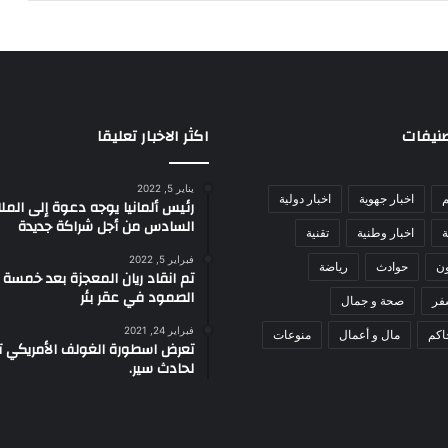
صنيفات
اكثر الاخبار تعليقا
يناير 5, 2022
م
اخبار جهوية
اخبار دولية
رئيس ألمانيا يوجه دعوة إلى الم
السادس من أجل شراكة جديدة
ة
اخبار وطنية
تقنية
فبراير 5, 2022
ون
حوادث
رياضة
تم انقاد ريان المعجزة بعد خمسة 
الصمود في عقر بئر
فر
صحة و جمال
فبراير 24, 2021
اكم
مال و أعمال
منوعات
تعرض اسطورة الغولف الأمريكي تا
لحادث سير.