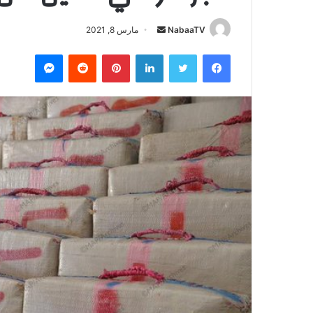
NabaaTV
أ
مارس 8, 2021
ر
فيسبوك
تويتر
لينكدإن
بينتيريست
‏Reddit
ماسنجر
س
ل
ب
ر
ي
د
ا
إ
ل
ك
ت
ر
و
ن
ي