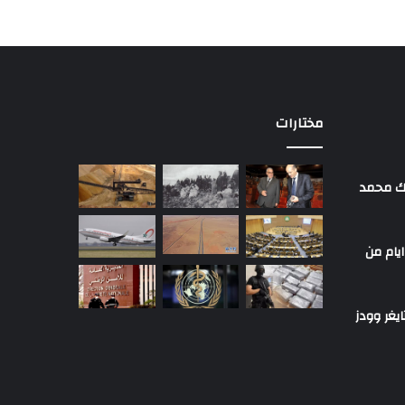
مختارات
لك محمد
ايام من
يغر وودز