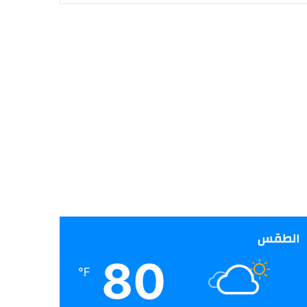
الطقس
80
℉