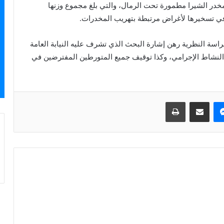
فتيش من العثور على 56 رزمة من مخدر الشيرا مطمورة تحت الرمال، والتي بلغ مجموع وزنها
في تسخيرها لأغراض مرتبطة بتهريب المخدرات.
الحراسة النظرية رهن إشارة البحث الذي تشرف عليه النيابة العامة
ا النشاط الإجرامي، وكذا توقيف جميع المتورطين المفترضين في
ماسنجر
مشاركة عبر البريد
طباعة