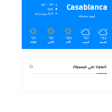
Casablanca
82º - 78º
69%
8.01 ميل/ساعة
غيوم متفرقة
81
81
80
87
82
℉
℉
℉
℉
℉
الجمعة
السبت
الأحد
الأثنين
الثلاثاء
تابعونا على فيسبوك