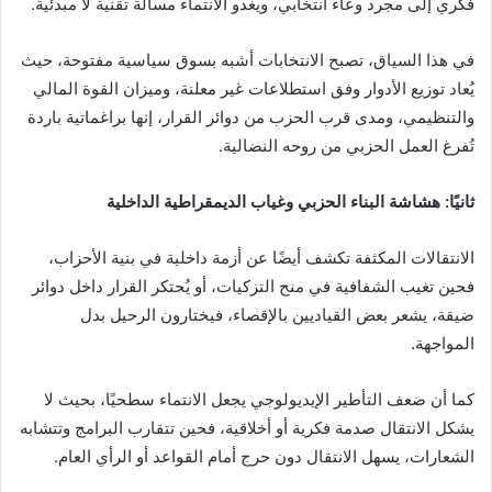
فكري إلى مجرد وعاء انتخابي، ويغدو الانتماء مسألة تقنية لا مبدئية.
في هذا السياق، تصبح الانتخابات أشبه بسوق سياسية مفتوحة، حيث
يُعاد توزيع الأدوار وفق استطلاعات غير معلنة، وميزان القوة المالي
والتنظيمي، ومدى قرب الحزب من دوائر القرار، إنها براغماتية باردة
تُفرغ العمل الحزبي من روحه النضالية.
ثانيًا: هشاشة البناء الحزبي وغياب الديمقراطية الداخلية
الانتقالات المكثفة تكشف أيضًا عن أزمة داخلية في بنية الأحزاب،
فحين تغيب الشفافية في منح التزكيات، أو يُحتكر القرار داخل دوائر
ضيقة، يشعر بعض القياديين بالإقصاء، فيختارون الرحيل بدل
المواجهة.
كما أن ضعف التأطير الإيديولوجي يجعل الانتماء سطحيًا، بحيث لا
يشكل الانتقال صدمة فكرية أو أخلاقية، فحين تتقارب البرامج وتتشابه
الشعارات، يسهل الانتقال دون حرج أمام القواعد أو الرأي العام.