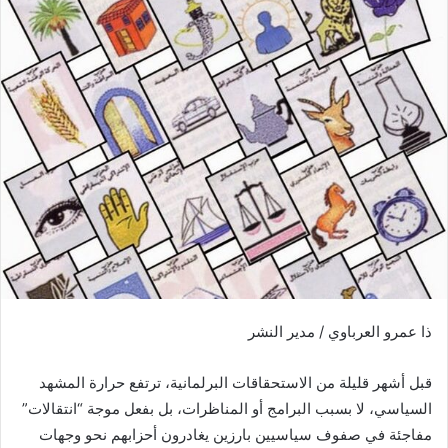
ب
ر
ي
د
ا
إ
ل
ك
ت
ر
و
ن
ي
ذا عمرو العرباوي / مدير النشر
ا
قبل أشهر قليلة من الاستحقاقات البرلمانية، ترتفع حرارة المشهد
السياسي، لا بسبب البرامج أو المناظرات، بل بفعل موجة “انتقالات”
مفاجئة في صفوف سياسيين بارزين يغادرون أحزابهم نحو وجهات