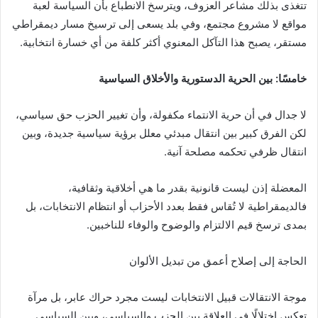
تتغذى بذلك مشاعر العزوف، ويترسخ الانطباع بأن السياسة لعبة
مواقع لا مشروع مجتمع، وفي بلد يسعى إلى ترسيخ مسار ديمقراطي
مستقر، يصبح هذا التآكل المعنوي أكثر كلفة من أي خسارة انتخابية.
خامسًا: بين الحرية الدستورية والأخلاق السياسية
لا جدال في أن حرية الانتماء مكفولة، وأن تغيير الحزب حق سياسي،
لكن الفرق كبير بين انتقال مبدئي معلل برؤية سياسية جديدة، وبين
انتقال ظرفي تحكمه مصلحة آنية.
المعضلة إذن ليست قانونية بقدر ما هي أخلاقية وثقافية،
فالديمقراطية لا تُقاس فقط بعدد الأحزاب أو انتظام الانتخابات، بل
بمدى ترسخ قيم الالتزام والوضوح والوفاء للناخبين.
الحاجة إلى إصلاح أعمق من تبديل الألوان
موجة الانتقالات قبيل الانتخابات ليست مجرد حراك عابر، بل مرآة
تعكس اختلالًا في العلاقة بين الحزب والسياسي، وبين السياسي