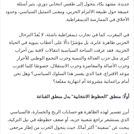
جديدة. مشهد يكاد يتحول إلى طقس انتخابي دوري، يثير أسئلة
عميقة حول طبيعة الالتزام الحزبي، ومعنى التمثيل السياسي، وحدود
الأخلاق في الممارسة الديمقراطية.
في المغرب، كما في تجارب ديمقراطية ناشئة، لا يُعدّ الترحال
الحزبي ظاهرة عابرة، بل مؤشرًا دالًا على أعطاب بنيوية في الحياة
الحزبية، فقد عرفت الساحة السياسية انتقالات لافتة بين أحزاب
كبرى مثل حزب العدالة والتنمية وحزب التجمع الوطني للأحرار
وحزب الأصالة والمعاصرة وحزب الاستقلال، خصوصًا كلما اقترب
موعد الاقتراع، فما الذي يفسر هذا السلوك السياسي؟ وهل نحن
أمام براغماتية مشروعة أم انتهازية مقنّعة؟
أولًا: منطق “الحظوظ الانتخابية” بدل منطق القناعة
أبرز تفسير لهذه الظاهرة هو حسابات الربح والخسارة، فالسياسي
الذي يستشعر تراجع شعبية حزبه، أو ضعف حظوظه في نيل التزكية،
يبحث عن “سفينة” أكثر أمانًا، حيث يتحول الحزب من إطار مرجعي