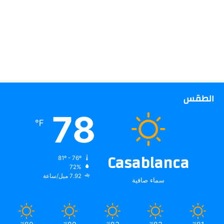
الطقس
78
℉
Casablanca
81º - 76º
72%
7.92 ميل/ساعة
سماء صافية
℉
℉
℉
℉
℉