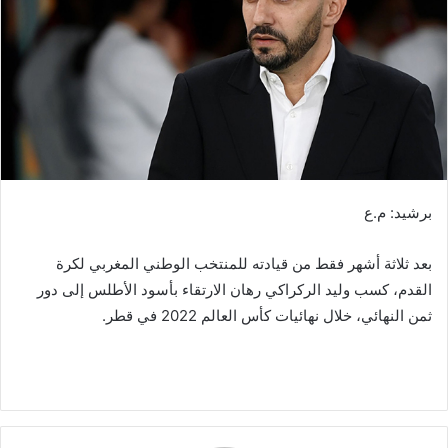
ر
ي
د
ا
إ
ل
ك
ت
ر
برشيد: م.ع
و
ن
بعد ثلاثة أشهر فقط من قيادته للمنتخب الوطني المغربي لكرة
ي
القدم، كسب وليد الركراكي رهان الارتقاء بأسود الأطلس إلى دور
ا
ثمن النهائي، خلال نهائيات كأس العالم 2022 في قطر.