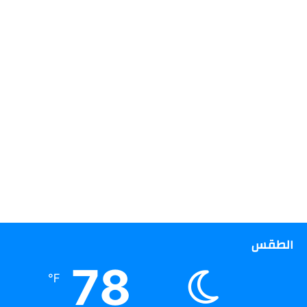
الطقس
78
℉