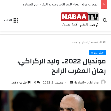
المغرب دولة الوفاء للشراكات وصلابة الدفاع عن السيادة
بحث
القائمة
عن
الرئيسية
/
اخبار منوعة
اخبار منوعة
مونديال 2022.. وليد الركراكي،
رهان المغرب الرابح
NaabaTv publisher
أ
ديسمبر 2, 2022
0
أقل من دقيقة
ر
س
ل
ب