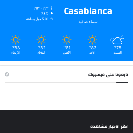
Casablanca
78º - 77º
78%
5.01 ميل/ساعة
سماء صافية
83
82
81
83
78
℉
℉
℉
℉
℉
السبت
الأحد
الأثنين
الثلاثاء
الأربعاء
تابعونا على فيسبوك
اكثر الاخبار مشاهدة