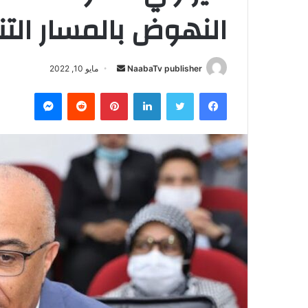
النهوض بالمسار الت
NaabaTv publisher
أ
مايو 10, 2022
ر
فيسبوك
تويتر
لينكدإن
بينتيريست
‏Reddit
ماسنجر
س
ل
ب
ر
ي
د
ا
إ
ل
ك
ت
ر
و