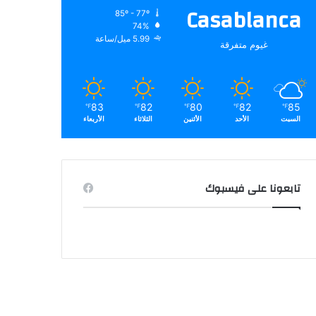
Casablanca
85º - 77º
74%
5.99 ميل/ساعة
غيوم متفرقة
83
82
80
82
85
℉
℉
℉
℉
℉
السبت
الأحد
الأثنين
الثلاثاء
الأربعاء
تابعونا على فيسبوك