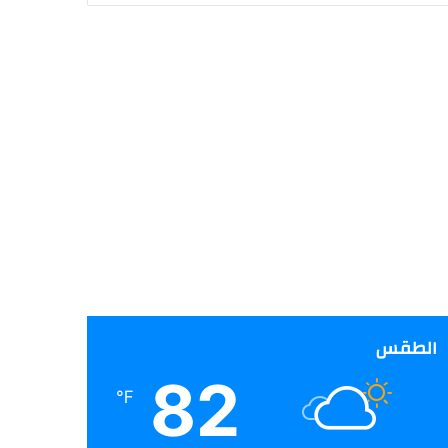
الطقس
82
℉