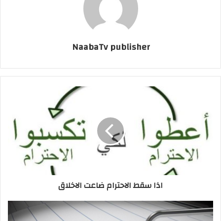
NaabaTv publisher
اذا سقط الاحترام ضاعت الاخلاق