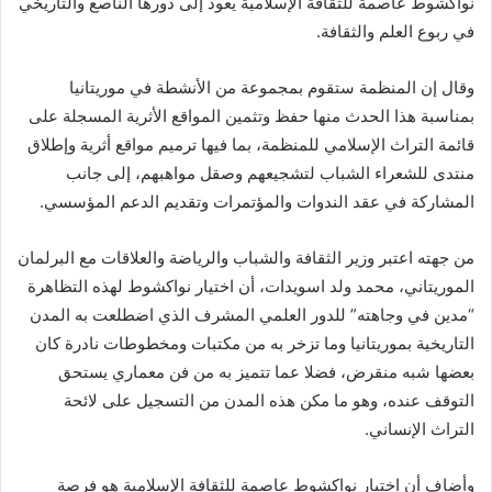
نواكشوط عاصمة للثقافة الإسلامية يعود إلى دورها الناصع والتاريخي
في ربوع العلم والثقافة.
وقال إن المنظمة ستقوم بمجموعة من الأنشطة في موريتانيا
بمناسبة هذا الحدث منها حفظ وتثمين المواقع الأثرية المسجلة على
قائمة التراث الإسلامي للمنظمة، بما فيها ترميم مواقع أثرية وإطلاق
منتدى للشعراء الشباب لتشجيعهم وصقل مواهبهم، إلى جانب
المشاركة في عقد الندوات والمؤتمرات وتقديم الدعم المؤسسي.
من جهته اعتبر وزير الثقافة والشباب والرياضة والعلاقات مع البرلمان
الموريتاني، محمد ولد اسويدات، أن اختيار نواكشوط لهذه التظاهرة
“مدين في وجاهته” للدور العلمي المشرف الذي اضطلعت به المدن
التاريخية بموريتانيا وما تزخر به من مكتبات ومخطوطات نادرة كان
بعضها شبه منقرض، فضلا عما تتميز به من فن معماري يستحق
التوقف عنده، وهو ما مكن هذه المدن من التسجيل على لائحة
التراث الإنساني.
وأضاف أن اختيار نواكشوط عاصمة للثقافة الإسلامية هو فرصة