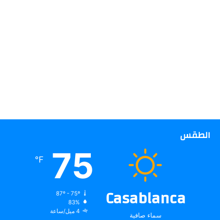
الطقس
75
℉
Casablanca
87º - 75º
83%
4 ميل/ساعة
سماء صافية