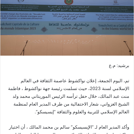
ر
ي
د
ا
إ
ل
ك
ت
ر
برشيد: م.ع
و
ن
تم، اليوم الجمعة، إعلان نواكشوط عاصمة الثقافة في العالم
ي
ا
الإسلامي لسنة 2023، حيث تسلمت رئيسة جهة نواكشوط ، فاطمة
منت عبد المالك، خلال حفل ترأسه الرئيس الموريتاني محمد ولد
الشيخ الغزواني، شعار الاحتفالية من طرف المدير العام لمنظمة
العالم الإسلامي للتربية والعلوم والثقافة “إيسيسكو”.
وأكد المدير العام لـ “الإيسيسكو” سالم بن محمد المالك ، أن اختيار