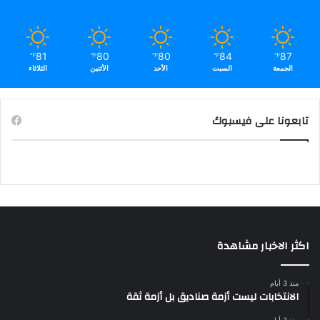
81
80
80
84
87
℉
℉
℉
℉
℉
الجمعة
السبت
الأحد
الأثنين
الثلاثاء
تابعونا على فيسبوك
اكثر الاخبار مشاهدة
منذ 3 أيام
الانتخابات ليست أزمة صناديق بل أزمة ثقة