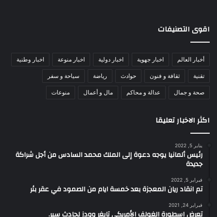
اقوى التصنيفات
أخبار العالم
اخبار جهوية
اخبار دولية
اخبار منوعة
اخبار وطنية
تقنية
ثقافة و فنون
حوادث
رياضة
سياحة و سفر
صحة و جمال
عدالة و محاكم
مال و أعمال
منوعات
اكثر الاخبار تعليقا
يناير 5, 2022
رئيس ألمانيا يوجه دعوة إلى الملك محمد السادس من أجل شراكة
جديدة
فبراير 5, 2022
تم انقاد ريان المعجزة بعد خمسة ايام من الصمود في عقر بئر
فبراير 24, 2021
تعرض اسطورة الغولف الأمريكي تايغر وودز لحادث سير.