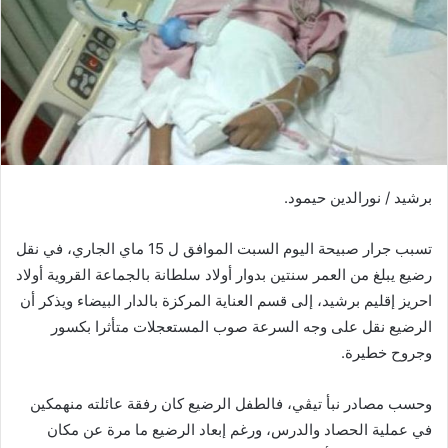
ر
ي
د
ا
إ
ل
ك
ت
برشيد / نورالدين حيمود.
ر
و
ن
تسبب جرار صبيحة اليوم السبت الموافق ل 15 ماي الجاري، في نقل
ي
رضيع يبلغ من العمر سنتين بدوار أولاد سلطانة بالجماعة القروية أولاد
ا
احريز إقليم برشيد، إلى قسم العناية المركزة بالدار البيضاء ويذكر أن
الرضيع نقل على وجه السرعة صوب المستعجلات متأثرا بكسور
وجروح خطيرة.
وحسب مصادر نبأ تيڤي، فالطفل الرضيع كان رفقة عائلته منهمكين
في عملية الحصاد والدرس، ورغم إبعاد الرضيع ما مرة عن مكان