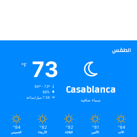
الطقس
73
℉
Casablanca
84º - 73º
88%
7.56 ميل/ساعة
سماء صافية
84
82
82
81
84
℉
℉
℉
℉
℉
الأحد
الأثنين
الثلاثاء
الأربعاء
الخميس