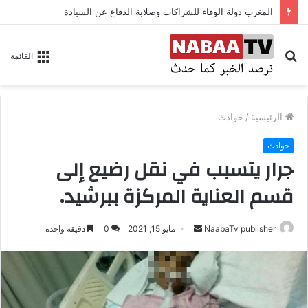
المغرب دولة الوفاء للشراكات وصلابة الدفاع عن السيادة
بحث
القائمة
عن
الرئيسية
/
حوادث
حوادث
جرار يتسبب في نقل رضيع إلى
قسم العناية المركزة ببرشيد.
NaabaTv publisher
أ
مايو 15, 2021
0
دقيقة واحدة
ر
س
ل
ب