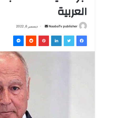
العربية
NaabaTv publisher
أ
ديسمبر 6, 2022
ر
فيسبوك
تويتر
لينكدإن
بينتيريست
‏Reddit
ماسنجر
س
ل
ب
ر
ي
د
ا
إ
ل
ك
ت
ر
و