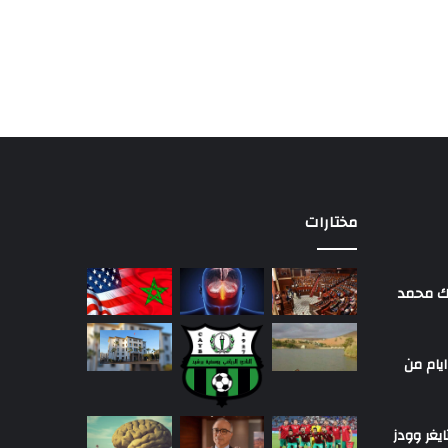
مختارات
لك محمد
ايام من
يغر وودز