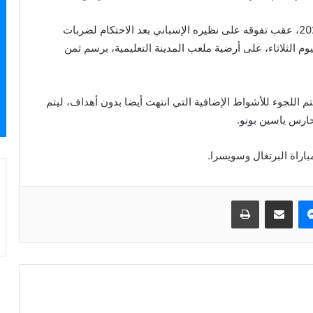
وتأهل المنتخب المغربي إلى ربع نهاية مونديال قطر 2022، عقب تفوقه على نظيره الإسباني بعد الاحتكام لضربات
ي جمعتهما ، اليوم الثلاثاء، على أرضية ملعب المدينة التعليمية، برسم ثمن
م اللجوء للأشواط الإضافية التي انتهت أيضا بدون أهداف، ليتم
حارس ياسين بونو.
اراة البرتغال وسويسرا.
ماسنجر
مشاركة عبر البريد
طباعة