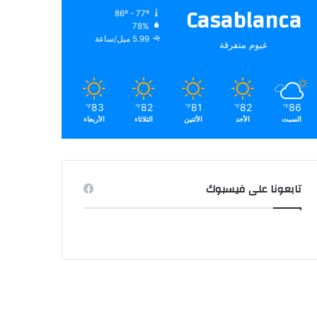
Casablanca
86º - 77º
78%
5.99 ميل/ساعة
غيوم متفرقة
83
82
81
82
86
℉
℉
℉
℉
℉
السبت
الأحد
الأثنين
الثلاثاء
الأربعاء
تابعونا على فيسبوك