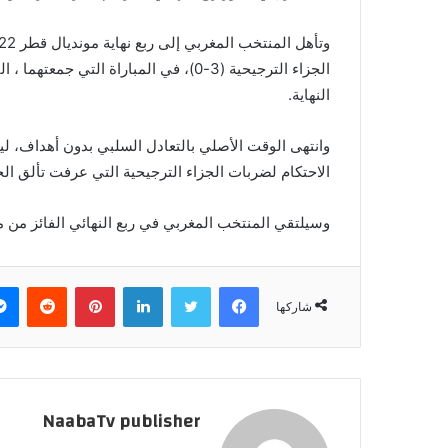
الجزاء الترجيحية (3-0)، في المباراة الت
النهاية.
وانتهى الوقت الأصلي بالتعادل السلبي بدون أهداف، ليت
الاحتكام لضربات الجزاء الترجيحية التي عرفت تألق ال
وسيلتقي المنتخب المغربي في ربع النهائي الفائز من مب
فيسبوك
تويتر
لينكدإن
بينتيريست
‏Reddit
شاركها
NaabaTv publisher