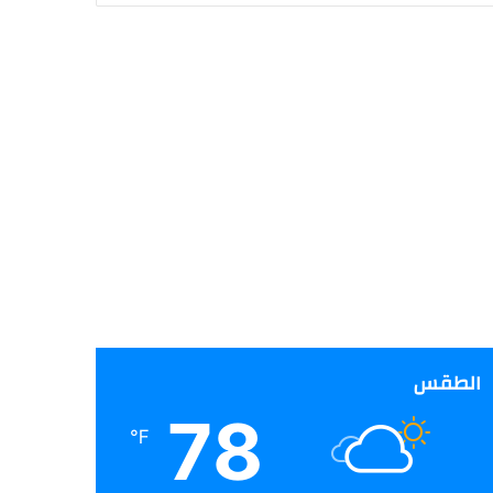
الطقس
78
℉