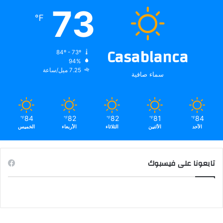
73
℉
Casablanca
84º - 73º
94%
7.25 ميل/ساعة
سماء صافية
84
82
82
81
84
℉
℉
℉
℉
℉
الأحد
الأثنين
الثلاثاء
الأربعاء
الخميس
تابعونا على فيسبوك