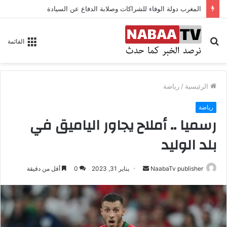
المغرب دولة الوفاء للشراكات وصلابة الدفاع عن السيادة
بحث
القائمة
عن
الرئيسية
/
رياضة
رياضة
رسميا .. أملاح يجاور الياميق في
بلد الوليد
NaabaTv publisher
أ
يناير 31, 2023
0
أقل من دقيقة
ر
س
ل
ب