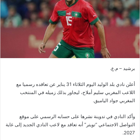
ر
ي
د
ا
إ
ل
ك
ت
ر
برشيد – م.ع.
و
ن
أعلن نادي بلد الوليد اليوم الثلاثاء 31 يناير عن تعاقده رسميا مع
ي
ا
اللاعب المغربي سليم أملاح، ليجاور بذلك زميله في المنتخب
المغربي جواد الياميق.
وأكد النادي في تدوينة نشرها على حسابه الرسمي على موقع
التواصل الاجتماعي “تويتر” أنه تعاقد مع لاعب النادي الجديد إلى غاية
2027.