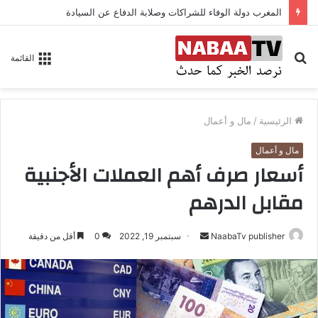
المغرب دولة الوفاء للشراكات وصلابة الدفاع عن السيادة
بحث
القائمة
عن
الرئيسية
/
مال و أعمال
مال و أعمال
أسعار صرف أهم العملات الأجنبية
مقابل الدرهم
NaabaTv publisher
أ
سبتمبر 19, 2022
0
أقل من دقيقة
ر
س
ل
ب