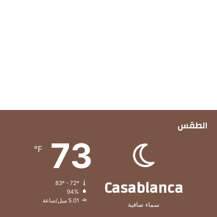
الطقس
73
℉
Casablanca
83º - 72º
94%
5.01 ميل/ساعة
سماء صافية