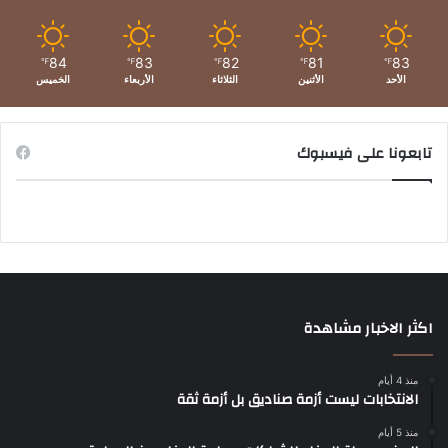
84
83
82
81
83
℉
℉
℉
℉
℉
الأحد
الأثنين
الثلاثاء
الأربعاء
الخميس
تابعونا على فيسبوك
اكثر الاخبار مشاهدة
منذ 4 أيام
الانتخابات ليست أزمة صناديق بل أزمة ثقة
منذ 5 أيام