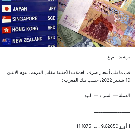
ر
ي
د
ا
إ
ل
ك
ت
برشيد – م.ع.
ر
و
في ما يلي أسعار صرف العملات الأجنبية مقابل الدرهم، ليوم الاثنين
ن
19 شتنبر 2022، حسب بنك المغرب :
ي
ا
العملة — الشراء — البيع
_________________
1 أورو 9.62650 …… 11.1875