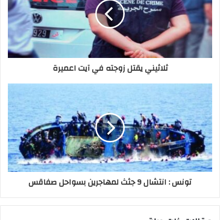
ثلاثيني يقتل زوجته في آيت اعميرة
تونس : انتشال 9 جثث لمهاجرين بسواحل صفاقس