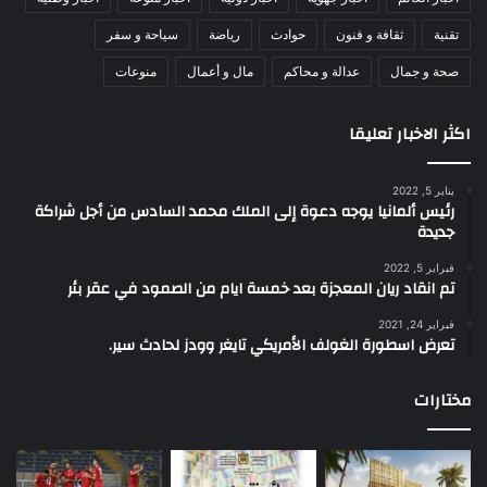
تقنية
ثقافة و فنون
حوادث
رياضة
سياحة و سفر
صحة و جمال
عدالة و محاكم
مال و أعمال
منوعات
اكثر الاخبار تعليقا
يناير 5, 2022
رئيس ألمانيا يوجه دعوة إلى الملك محمد السادس من أجل شراكة
جديدة
فبراير 5, 2022
تم انقاد ريان المعجزة بعد خمسة ايام من الصمود في عقر بئر
فبراير 24, 2021
تعرض اسطورة الغولف الأمريكي تايغر وودز لحادث سير.
مختارات