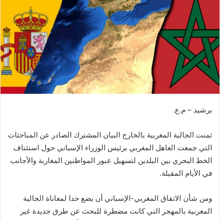
ر
ي
د
ا
إ
ل
ك
ت
ر
و
برشيد – م.ع.
ن
ي
ثمنت الجالية المغربية بالخارج البيان المشترك الصادر عن المباحثات
ا
التي جمعت العاهل المغربي برئيس الوزراء الإسباني حول استئناف
الخط البحري بين البلدين لتسهيل عبور المواطنين المغاربة والأجانب
في الأيام المقبلة.
ومن شأن الاتفاق المغربي-الإسباني أن يضع حدا لمعاناة الجالية
المغربية بالمهجر التي كانت مضطرة للبحث عن طرق جديدة غير