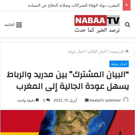
المغرب دولة الوفاء للشراكات وصلابة الدفاع عن السيادة
بحث
القائمة
عن
الرئيسية
/
أخبار العالم
/
اخبار دولية
اخبار دولية
“البيان المشترك” بين مدريد والرباط
يسهل عودة الجالية إلى المغرب
NaabaTv publisher
أ
أبريل 10, 2022
0
دقيقة واحدة
ر
س
ل
ب