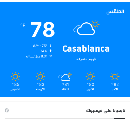
الطقس
78
℉
Casablanca
82º - 75º
74%
8.01 ميل/ساعة
غيوم متفرقة
85
83
81
80
82
℉
℉
℉
℉
℉
الأحد
الأثنين
الثلاثاء
الأربعاء
الخميس
تابعونا على فيسبوك