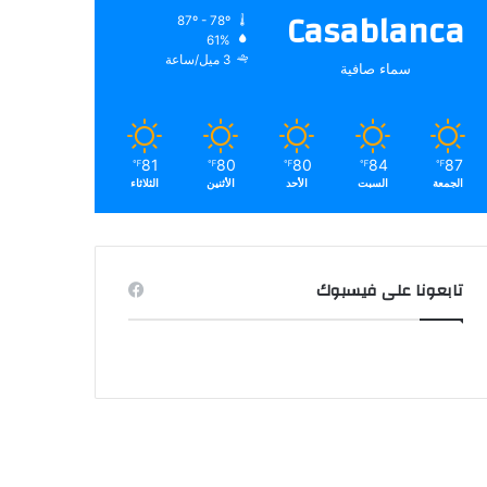
Casablanca
87º - 78º
61%
3 ميل/ساعة
سماء صافية
81
80
80
84
87
℉
℉
℉
℉
℉
الجمعة
السبت
الأحد
الأثنين
الثلاثاء
تابعونا على فيسبوك