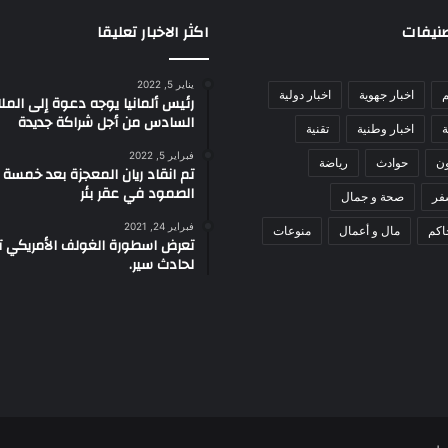
صنيفات
اكثر الاخبار تعليقا
يناير 5, 2022
م
اخبار جهوية
اخبار دولية
رئيس ألمانيا يوجه دعوة إلى الم
السادس من أجل شراكة جديدة
ة
اخبار وطنية
تقنية
فبراير 5, 2022
ون
حوادث
رياضة
تم انقاد ريان المعجزة بعد خمسة 
الصمود في عقر بئر
فر
صحة و جمال
فبراير 24, 2021
اكم
مال و أعمال
منوعات
تعرض اسطورة الغولف الأمريكي تا
لحادث سير.