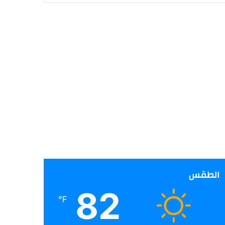
الطقس
82
℉