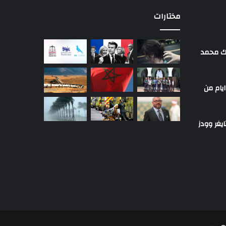
مختارات
لك محمد
ايام من
يغر وودز