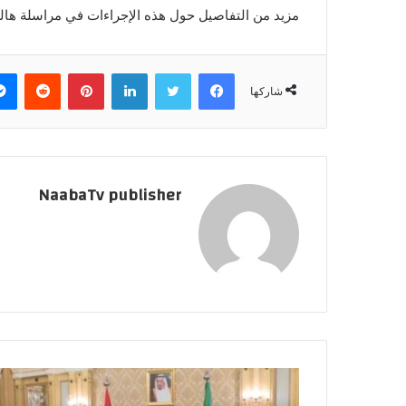
مزيد من التفاصيل حول هذه الإجراءات في مراسلة هال
فيسبوك
تويتر
لينكدإن
بينتيريست
‏Reddit
شاركها
NaabaTv publisher