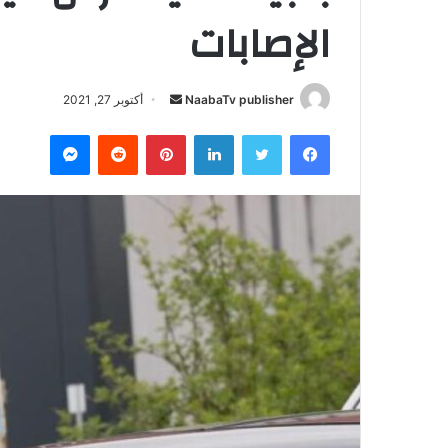
الإصابات
NaabaTv publisher
أ
أكتوبر 27, 2021
ر
فيسبوك
تويتر
لينكدإن
بينتيريست
‏Reddit
ماسنجر
س
ل
ب
ر
ي
د
ا
إ
ل
ك
ت
ر
و