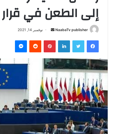
إلى الطعن في قرار
NaabaTv publisher
أ
نوفمبر 14, 2021
ر
فيسبوك
تويتر
لينكدإن
بينتيريست
‏Reddit
ماسنجر
س
ل
ب
ر
ي
د
ا
إ
ل
ك
ت
ر
و