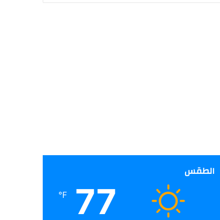
الطقس
77
℉