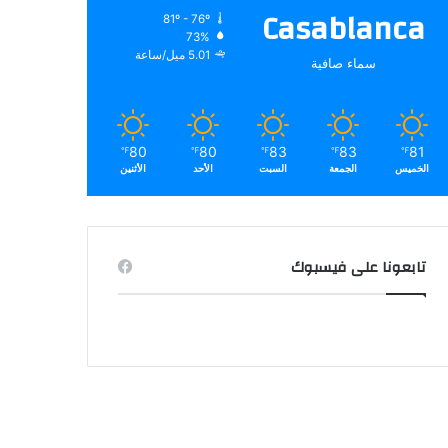
Casablanca
81º - 76º
73%
5.01 ميل/ساعة
سماء صافية
80
80
83
83
81
℉
℉
℉
℉
℉
الخميس
الجمعة
السبت
الأحد
الأثنين
تابعونا على فيسبوك