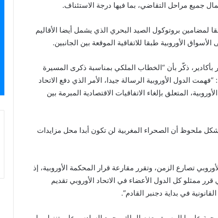
كمال جميع مراحل التقاضي، بما فيها درجة الاستئناف.
بقا لمضامين بروتوكول الصيد البحري الذي يشمل أيضا الأقاليم
الأسواق الأوروبية طبقا للاتفاقية الموقعة بين الجانبين.
ر بأكادير، ذكّر بأن “الخطاب الملكي بمناسبة ذكرى المسيرة
“فهمت الدول الأوروبية الرسالة جيدا، الأمر الذي دفع الاتحاد
وروبية، المتعلق بإلغاء الاتفاقيات الاقتصادية المبرمة بين
شكل ملحوظ أن الصحراء المغربية لن تكون أبدا محل مزايدات
وروبي تصارع الزمن، وتقرر مقارعة قرار المحكمة الأوروبية، إذ
 قرر ممثلو كل الدول الأعضاء في الاتحاد الأوروبي تقديم
لقانونية في بداية دجنبر القادم”.
من جهة علمها المسبق بعزم الملك محمد السادس على تنزيل ما