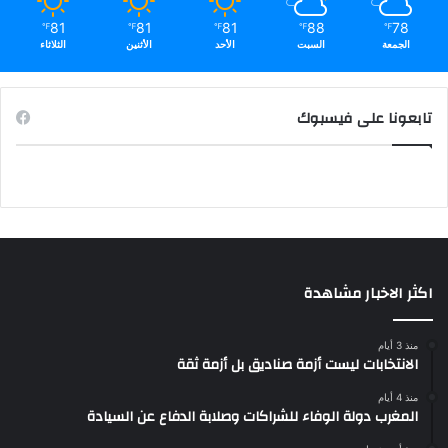
81
81
81
88
78
℉
℉
℉
℉
℉
الجمعة
السبت
الأحد
الأثنين
الثلاثاء
تابعونا على فيسبوك
اكثر الاخبار مشاهدة
منذ 3 أيام
الانتخابات ليست أزمة صناديق بل أزمة ثقة
منذ 4 أيام
المغرب دولة الوفاء للشراكات وصلابة الدفاع عن السيادة