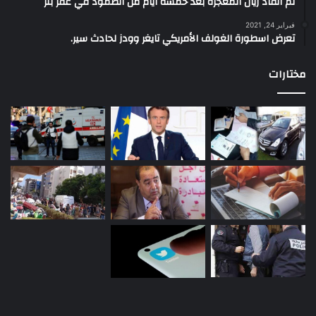
تم انقاد ريان المعجزة بعد خمسة ايام من الصمود في عقر بئر
فبراير 24, 2021
تعرض اسطورة الغولف الأمريكي تايغر وودز لحادث سير.
مختارات