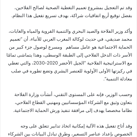
وقد تم التعجيل بمشروع تعميم التغطية الصحية لصالح الفلاحين،
بفضل توقيع أربع اتفاقيات شراكة، بهدف تسريع تفعيل هذا النظام.
وأكد وزير الفلاحة والصيد البحري والتنمية القروية والمياه والغابات،
محمد صديقي، في حديث لوكالة المغرب العربي للأنباء، أن “تعميم
الحماية الاجتماعية هو عامل مساهم ومسرع لوصول جزء كبير من
الأسر ذات الدخل الفلاحي إلى الطبقة الوسطى، وهذا يتماشى تمامًا
مع الاستراتيجية الفلاحية “الجيل الأخضر 2020-2030، والتي تعطي
في ركيزتها الأولى الأولوية للعنصر البشري وتضع تطوره في صلب
معادلة التنمية”.
وحسب الوزير، فإنه على المستوى التقني، أنشأت وزارة الفلاحة
بتعاون وثيق مع الشركاء المؤسساتيين ومهنيي القطاع الفلاحي،
نظاما مخصصا يهدف إلى مرافقة تنفيذ ورش الحماية الاجتماعية.
وقد أتاح تفعيل هذه الآلية إمكانية اتخاذ تدابير تتعلق على وجه
الخصوص بإعداد عناصر التسعير، وطرق تبادل البيانات بين الشركاء