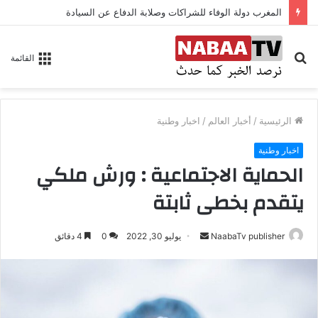
المغرب دولة الوفاء للشراكات وصلابة الدفاع عن السيادة
بحث
القائمة
عن
الرئيسية
/
أخبار العالم
/
اخبار وطنية
اخبار وطنية
الحماية الاجتماعية : ورش ملكي
يتقدم بخطى ثابتة
NaabaTv publisher
أ
يوليو 30, 2022
0
4 دقائق
ر
س
ل
ب