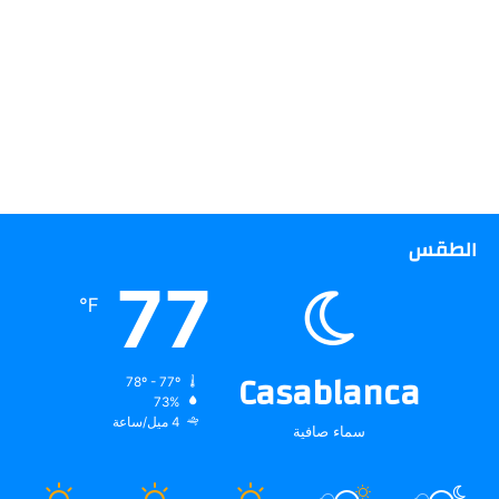
الطقس
77
℉
Casablanca
78º - 77º
73%
4 ميل/ساعة
سماء صافية