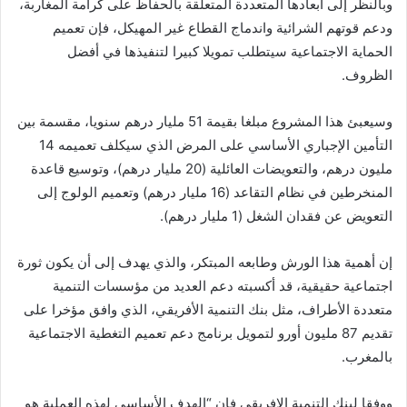
وبالنظر إلى أبعادها المتعددة المتعلقة بالحفاظ على كرامة المغاربة،
ودعم قوتهم الشرائية واندماج القطاع غير المهيكل، فإن تعميم
الحماية الاجتماعية سيتطلب تمويلا كبيرا لتنفيذها في أفضل
الظروف.
وسيعبئ هذا المشروع مبلغا بقيمة 51 مليار درهم سنويا، مقسمة بين
التأمين الإجباري الأساسي على المرض الذي سيكلف تعميمه 14
مليون درهم، والتعويضات العائلية (20 مليار درهم)، وتوسيع قاعدة
المنخرطين في نظام التقاعد (16 مليار درهم) وتعميم الولوج إلى
التعويض عن فقدان الشغل (1 مليار درهم).
إن أهمية هذا الورش وطابعه المبتكر، والذي يهدف إلى أن يكون ثورة
اجتماعية حقيقية، قد أكسبته دعم العديد من مؤسسات التنمية
متعددة الأطراف، مثل بنك التنمية الأفريقي، الذي وافق مؤخرا على
تقديم 87 مليون أورو لتمويل برنامج دعم تعميم التغطية الاجتماعية
بالمغرب.
ووفقا لبنك التنمية الافريقي فإن “الهدف الأساسي لهذه العملية هو