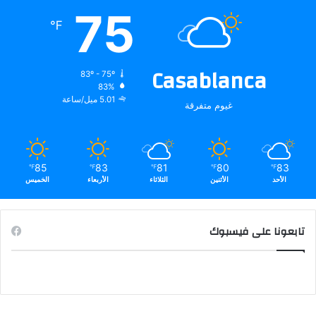
75
℉
Casablanca
83º - 75º
83%
5.01 ميل/ساعة
غيوم متفرقة
85
83
81
80
83
℉
℉
℉
℉
℉
الأحد
الأثنين
الثلاثاء
الأربعاء
الخميس
تابعونا على فيسبوك