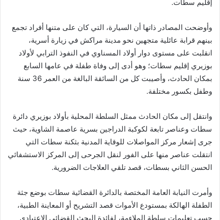
إقليم سطات.
وأوضحت المصادر ذاتها أن السيارة، التي كان على متنها أفراد تجمع
بينهم قرابة عائلية متجهين نحو مدينة مراكش في زيارة أسرية،
انقلبت على مستوى دوار أولاد المسناوي في النفوذ الترابي لأولاد
بوزيري إقليم سطات؛ وهو أدى إلى وفاة طفلة في عامها السابع
بمكان الحادث، وأصيبت كل من السائقة البالغة من العمر 36 سنة
وطفل بكسور مختلفة.
وانتقل إلى مكان الحادث ممثل السلطة المحلية بأولاد بوزيري دائرة
سطات وعناصر تابعة لكوكبة الدراجين بسرية عاصمة الشاوية، حيث
جرى إشعار مركز المواصلات للوقاية المدنية بثكنة سطات التي
انتقلت عناصر منها على الفور لنقل الجرحى إلى المركز الاستشفائي
الحسن الثاني بسطات، قصد تلقي العلاجات الضرورية.
وأمرت النيابة العامة المختصة بالدائرة القضائية سطات بوضع جثة
الطفلة الهالكة بمستودع الأموات قصد التشريح أو المعاينة الطبية،
حسب تعليمات سلطة الملاءمة، لفائدة البحث القضائي الاعتيادي