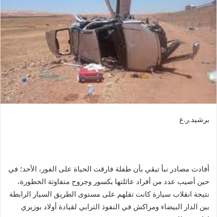
ر
ي
د
ا
إ
ل
ك
ت
ر
و
برشيد.ر.ع
ن
ي
ا
أفادت مصادر نبأ تيڤي بأن طفلة فارقت الحياة على الفور، الأحد؛ في
حين أصيب عدد من أفراد عائلتها بكسور وجروح متفاوتة الخطورة،
نتيجة انقلاب سيارة كانت تقلهم على مستوى الطريق السيار الرابطة
بين الدار البيضاء ومراكش في النفوذ الترابي لقيادة أولاد بوزيري