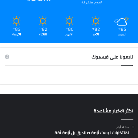
غيوم متفرقة
83
82
80
82
85
℉
℉
℉
℉
℉
السبت
الأحد
الأثنين
الثلاثاء
الأربعاء
تابعونا على فيسبوك
اكثر الاخبار مشاهدة
منذ 4 أيام
الانتخابات ليست أزمة صناديق بل أزمة ثقة