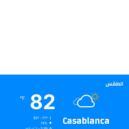
الطقس
82
℉
Casablanca
85º - 77º
74%
5.99 ميل/ساعة