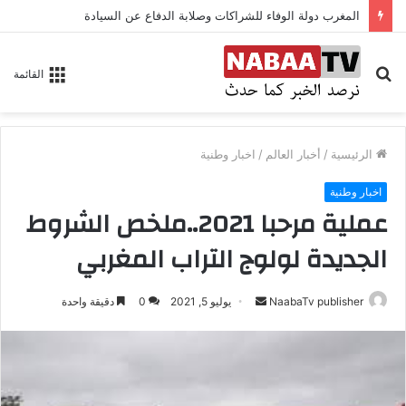
المغرب دولة الوفاء للشراكات وصلابة الدفاع عن السيادة
بحث
القائمة
عن
الرئيسية
/
أخبار العالم
/
اخبار وطنية
اخبار وطنية
عملية مرحبا 2021..ملخص الشروط
الجديدة لولوج التراب المغربي
NaabaTv publisher
أ
يوليو 5, 2021
0
دقيقة واحدة
ر
س
ل
ب