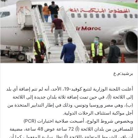
ر
ي
د
ا
إ
ل
ك
ت
ر
و
برشيد:م.ع
ن
ي
أعلنت اللجنة الوزارية لتتبع كوفيد-19، الأحد، أنه لم تتم إضافة أي بلد
ا
إلى اللائحة (أ)، في حين تمت إضافة ثلاثة بلدان جديدة إلى اللائحة
(ب)، وهي مصر وروسيا وتونس، وذلك في إطار التدابير المتخذة من
أجل مواكبة استئناف الرحلات الدولية.
وبخصوص شروط الولوج، أصبحت صلاحية اختبارات (PCR)
للمسافرين من بلدان اللائحة (أ) 72 ساعة عوض 48 ساعة، مضيفة
أن باقي الشروط المتعلقة باللائحة (أ) تظل سارية المفعول، كما أن