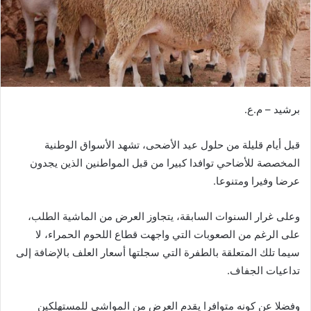
د
ا
إ
ل
ك
ت
برشيد – م.ع.
ر
و
ن
قبل أيام قليلة من حلول عيد الأضحى، تشهد الأسواق الوطنية
ي
المخصصة للأضاحي توافدا كبيرا من قبل المواطنين الذين يجدون
ا
عرضا وفيرا ومتنوعا.
وعلى غرار السنوات السابقة، يتجاوز العرض من الماشية الطلب،
على الرغم من الصعوبات التي واجهت قطاع اللحوم الحمراء، لا
سيما تلك المتعلقة بالطفرة التي سجلتها أسعار العلف بالإضافة إلى
تداعيات الجفاف.
وفضلا عن كونه متوافرا يقدم العرض من المواشي للمستهلكين