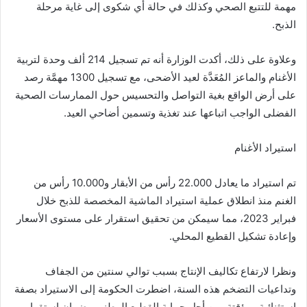
مهمة للتتبع الصحي وكذلك في حالة أي شكوى إلى غاية مرحلة
الذبح.
وعلاوة على ذلك، أكدت الوزارة أنه تم تسجيل 214 ألف وحدة لتربية
الأغنام والماعز المُعَدَّة لعيد الأضحى، مع تسجيل 1300 مهمَّة رصد
على أرض الواقع بغية التواصل والتحسيس حول الممارسات الصحية
الفضلى الواجب اتباعها عند تغذية وتسمين أضاحي العيد.
استيراد الأغنام
تم استيراد ما يعادل 22.000 رأس من الأبقار و10.000 رأس من
الغنم منذ انطلاق عملية استيراد الماشية المخصصة للذبح خلال
فبراير 2023، مما سيمكن من تحقيق استقرار على مستوى الأسعار
وإعادة تشكيل القطيع المحلي.
ونظرا لارتفاع تكاليف الإنتاج بسبب توالي سنتين من الجفاف
وتداعيات التضخم هذه السنة، اضطرت الحكومة إلى الاستيراد بصفة
استثنائية ومؤقتة، من أجل حماية القطيع الوطني وضمان استقرار