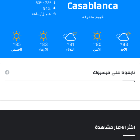
Casablanca
83º - 73º
94%
4 ميل/ساعة
غيوم متفرقة
85
83
81
80
83
℉
℉
℉
℉
℉
الأحد
الأثنين
الثلاثاء
الأربعاء
الخميس
تابعونا على فيسبوك
اكثر الاخبار مشاهدة