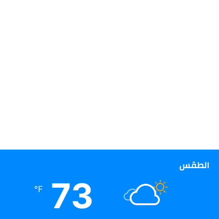
الطقس
73
℉