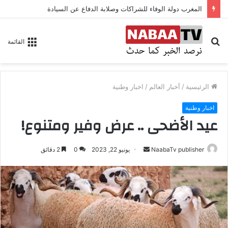
المغرب دولة الوفاء للشراكات وصلابة الدفاع عن السيادة
بحث
القائمة
عن
الرئيسية
/
أخبار العالم
/
اخبار وطنية
اخبار وطنية
عيد الأضحى .. عرض وفير ومتنوع!
NaabaTv publisher
أ
يونيو 22, 2023
0
2 دقائق
ر
س
ل
ب
ر
ي