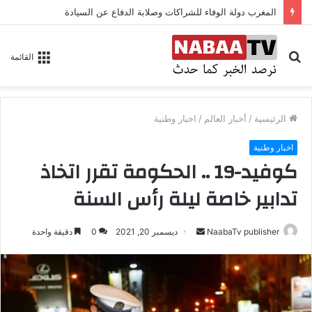
المغرب دولة الوفاء للشراكات وصلابة الدفاع عن السيادة
بحث
القائمة
عن
الرئيسية
/
أخبار العالم
/
اخبار وطنية
اخبار وطنية
كوفيد-19 .. الحكومة تقرر اتخاذ
تدابير خاصة ليلة رأس السنة
NaabaTv publisher
أ
ديسمبر 20, 2021
0
دقيقة واحدة
ر
س
ل
ب