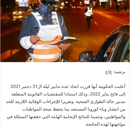
ر
ي
د
ا
إ
ل
ك
ت
ر
و
برشيد: ع/ع
ن
ي
ا
أعلنت الحكومة أنها قررت اتخاذ عدة تدابير ليلة ال31 دجنبر 2021
إلى فاتح يناير 2022، وذلك استنادا للمقتضيات القانونية المتعلقة
بتدبير حالة الطوارئ الصحية، وتعزيزا للإجراءات الوقائية اللازمة للحد
من انتشار وباء كورونا المستجد بما يحفظ صحة المواطنات
والمواطنين، وتثمينا للنتائج الإيجابية الهامة التي حققتها المملكة في
مواجهتها لهذه الجائحة.