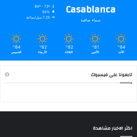
Casablanca
84º - 73º
94%
7.25 ميل/ساعة
سماء صافية
84
82
82
81
84
℉
℉
℉
℉
℉
الأحد
الأثنين
الثلاثاء
الأربعاء
الخميس
تابعونا على فيسبوك
اكثر الاخبار مشاهدة