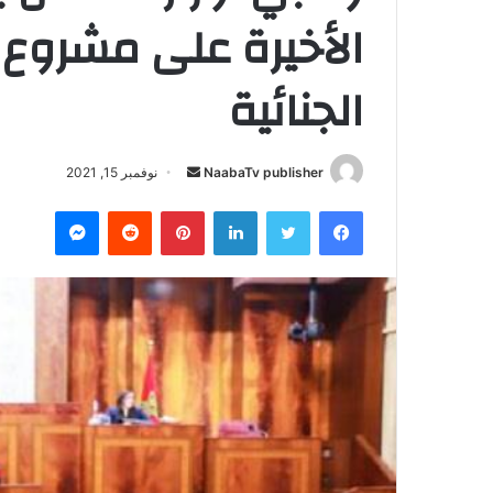
الأخيرة على مشروع
الجنائية
NaabaTv publisher
أ
نوفمبر 15, 2021
ر
فيسبوك
تويتر
لينكدإن
بينتيريست
‏Reddit
ماسنجر
س
ل
ب
ر
ي
د
ا
إ
ل
ك
ت