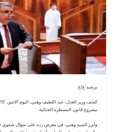
ر
و
ن
ي
ا
برشيد:ع/ع
مشروع قانون المسطرة الجنائية.
وأبرز السيد وهبي، في معرض رده على سؤال شفوي حول 