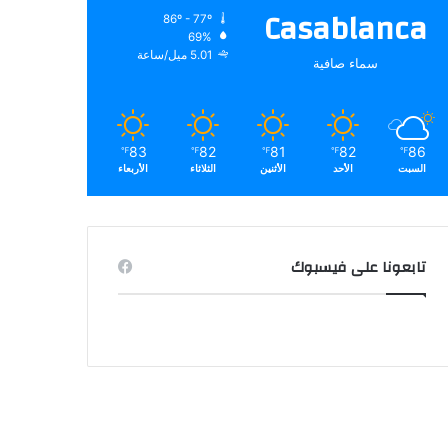
Casablanca
86º - 77º
69%
5.01 ميل/ساعة
سماء صافية
83
82
81
82
86
℉
℉
℉
℉
℉
السبت
الأحد
الأثنين
الثلاثاء
الأربعاء
تابعونا على فيسبوك