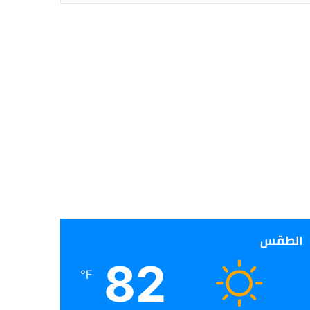
الطقس
82
℉