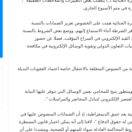
الجنائية (..) يتطلب بعض التغييرات والملاحظات الطفيفة “،
ة في متم الأسبوع الجاري.
رة الجنائية همت على الخصوص تعزيز الضمانات بالنسبة
الشرطة أثناء الاستماع إليهم، ووضع بعض الشروط بالنسبة
اد القيد الإلكتروني في السراح المؤقت، فضلا عن حضور
يات التعاون الدولي وتقوية الوسائل الإلكترونية في مكافحة
من النصوص المتعلقة بالاعتقال خاصة اعتماد العقوبات البديلة
تطور يتيح للمحامي نفس الوسائل التي تتوفر عليها النيابة
عنصر الإلكتروني لتبادل المحاضر والمراسلات “.
ئية يعد عمق الديمقراطية، إذ أن الضمانات المنصوص عليها في
له حقوق الدفاع “، لافتا إلى أنه يمكن اعتبار قانون المسطرة
وط المحاكمة العادلة سواء للمتهم أو للضحية، ومشددا على أن