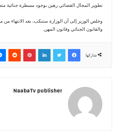
تطوير المجال القضائي رهين بوجود مسطرة جنائية متط
وخلص الوزير إلى أن الوزارة ستنكب، بعد الانتهاء من 
والقانون الجنائي وقانون المهن.
فيسبوك
تويتر
لينكدإن
بينتيريست
‏Reddit
شاركها
NaabaTv publisher