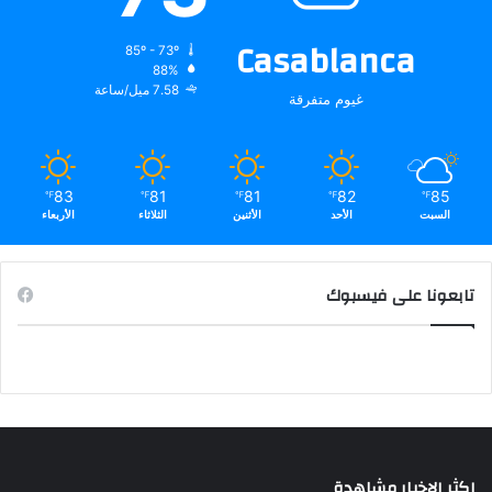
Casablanca
85º - 73º
88%
7.58 ميل/ساعة
غيوم متفرقة
83
81
81
82
85
℉
℉
℉
℉
℉
السبت
الأحد
الأثنين
الثلاثاء
الأربعاء
تابعونا على فيسبوك
اكثر الاخبار مشاهدة