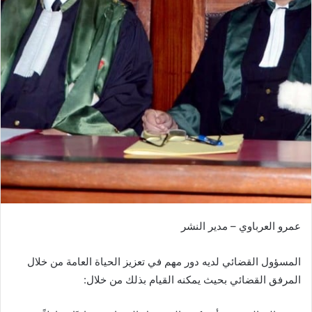
س
ل
ب
ر
ي
د
ا
إ
ل
ك
ت
ر
و
ن
عمرو العرباوي – مدير النشر
ي
ا
المسؤول القضائي لديه دور مهم في تعزيز الحياة العامة من خلال
المرفق القضائي بحيث يمكنه القيام بذلك من خلال: