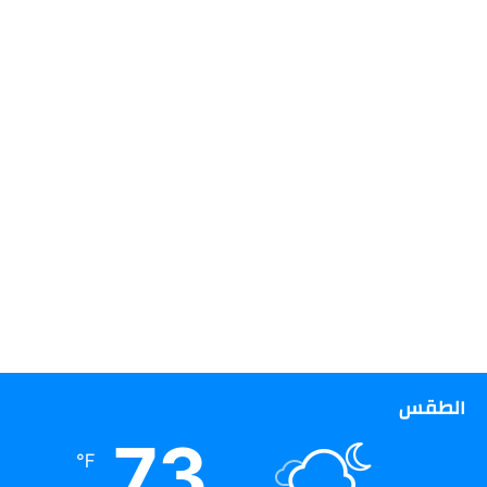
الطقس
73
℉