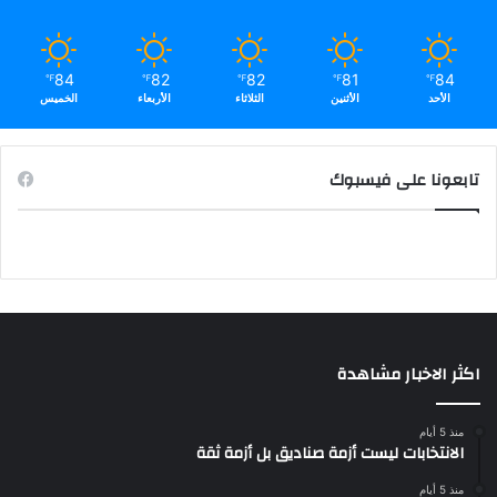
84
82
82
81
84
℉
℉
℉
℉
℉
الأحد
الأثنين
الثلاثاء
الأربعاء
الخميس
تابعونا على فيسبوك
اكثر الاخبار مشاهدة
منذ 5 أيام
الانتخابات ليست أزمة صناديق بل أزمة ثقة
منذ 5 أيام