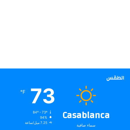
الطقس
73
℉
Casablanca
84º - 73º
94%
7.25 ميل/ساعة
سماء صافية