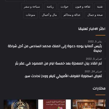
تقنية
ثقافة و فنون
حوادث
رياضة
سياحة و سفر
صحة و جمال
عدالة و محاكم
مال و أعمال
منوعات
اكثر الاخبار تعليقا
يناير 5, 2022
رئيس ألمانيا يوجه دعوة إلى الملك محمد السادس من أجل شراكة
جديدة
فبراير 5, 2022
تم انقاد ريان المعجزة بعد خمسة ايام من الصمود في عقر بئر
فبراير 24, 2021
تعرض اسطورة الغولف الأمريكي تايغر وودز لحادث سير.
مختارات