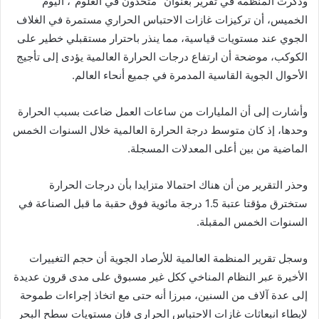
وذكرت المنظمة في تقرير بعنوان “متحدون في العلوم”، اليوم
الخميس، أن تركيزات غازات الاحتباس الحراري مستمرة في الغلاف
الجوي عند مستويات قياسية، مما ينذر باحترار مستقبلي خطير على
الكوكب، موضحة أن ارتفاع درجات الحرارة العالمية يؤدى إلى تأجيج
الأحوال الجوية القاسية المدمرة في جميع أنحاء العالم.
وأشارت إلى أن المليارات من ساعات العمل ضاعت بسبب الحرارة
وحدها، إذ كان متوسط درجة الحرارة العالمية خلال السنوات الخمس
الماضية من بين أعلى المعدلات المسجلة.
وحذر التقرير من أن هناك احتمالا متزايدا بأن درجات الحرارة
ستخترق مؤقتا عتبة 1.5 درجة مائوية فوق حقبة ما قبل الصناعة في
السنوات الخمس المقبلة.
وسجل تقرير المنظمة العالمية للأرصاد الجوية أن حجم التغييرات
الأخيرة عبر النظام المناخي ككل غير مسبوق على مدى قرون عديدة
إلى عدة آلاف من السنين، مبرزا أنه حتى مع اتخاذ إجراءات طموحة
لإبطاء انبعاثات غازات الاحتباس الحراري فإن مستويات سطح البحر