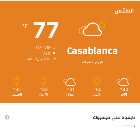
الطقس
77
℉
Casablanca
83º - 75º
78%
5.01 ميل/ساعة
غيوم متفرقة
85
83
81
80
83
℉
℉
℉
℉
℉
الأحد
الأثنين
الثلاثاء
الأربعاء
الخميس
تابعونا على فيسبوك