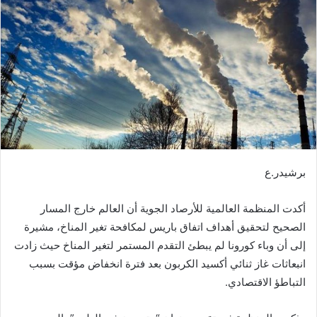
ب
ر
ي
د
ا
إ
ل
ك
ت
ر
برشيدر.ع
و
ن
أكدت المنظمة العالمية للأرصاد الجوية أن العالم خارج المسار
ي
الصحيح لتحقيق أهداف اتفاق باريس لمكافحة تغير المناخ، مشيرة
ا
إلى أن وباء كورونا لم يبطئ التقدم المستمر لتغير المناخ حيث زادت
انبعاثات غاز ثنائي أكسيد الكربون بعد فترة انخفاض مؤقت بسبب
التباطؤ الاقتصادي.