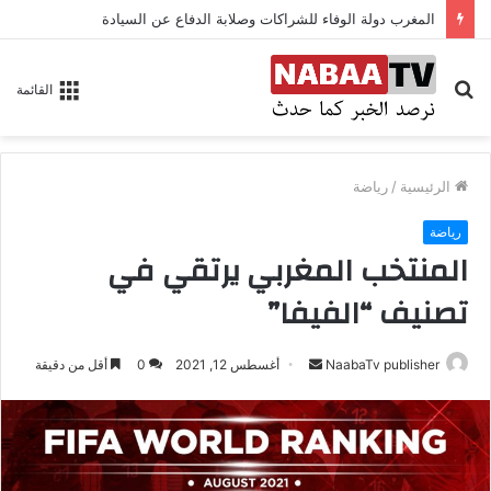
المغرب دولة الوفاء للشراكات وصلابة الدفاع عن السيادة
بحث
القائمة
عن
الرئيسية
/
رياضة
رياضة
المنتخب المغربي يرتقي في
تصنيف “الفيفا”
NaabaTv publisher
أ
أغسطس 12, 2021
0
أقل من دقيقة
ر
س
ل
ب