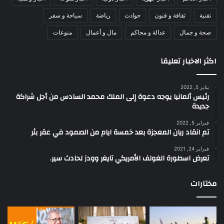
تقنية
ثقافة و فنون
حوادث
رياضة
سياحة و سفر
صحة و جمال
عدالة و محاكم
مال و أعمال
منوعات
اكثر الاخبار تعليقا
يناير 5, 2022
رئيس ألمانيا يوجه دعوة إلى الملك محمد السادس من أجل شراكة
جديدة
فبراير 5, 2022
تم انقاد ريان المعجزة بعد خمسة ايام من الصمود في عقر بئر
فبراير 24, 2021
تعرض اسطورة الغولف الأمريكي تايغر وودز لحادث سير.
مختارات