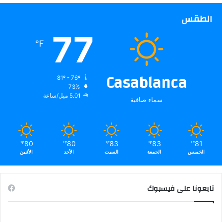
الطقس
77
℉
Casablanca
81º - 76º
73%
5.01 ميل/ساعة
سماء صافية
80
80
83
83
81
℉
℉
℉
℉
℉
الخميس
الجمعة
السبت
الأحد
الأثنين
تابعونا على فيسبوك