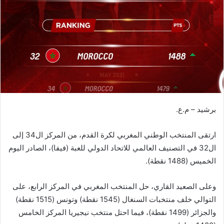
ر
ي
د
ا
إ
ل
ك
ت
ر
برشيد – م.ع.
و
ن
ارتقى المنتخب الوطني المغربي لكرة القدم، من المركز ال34 إلى
ي
ا
ال32 في التصنيف العالمي للاتحاد الدولي للعبة (فيفا)، الصادر اليوم
الخميس (1488 نقطة).
وعلى الصعيد القاري، حل المنتخب المغربي في المركز الرابع، على
التوالي خلف منتخبات السنغال (1545 نقطة) وتونس (1515 نقطة)
والجزائر (1499 نقطة)، فيما احتل منتخب نيجيريا المركز الخامس